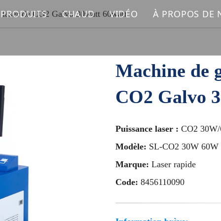
 PRODUITS
CHAUD
VIDÉO
À PROPOS DE
 laser de CO2 Galvo 30watt 60watt
MACHINE DE MARQUAGE LASER FIBRE
Machine de marquage laser
MACHINE DE MARQUAGE LASER UV
Machine de découpe laser à fibre
Machine de g
MACHINE DE MARQUAGE LASER CO2
CO2 Galvo 
MACHINE À SOUDER AU LASER
Puissance laser :
CO2 30W
MACHINE DE NETTOYAGE AU LASER
Modèle:
SL-CO2 30W 60W
MACHINE DE COUPE AU LASER FIBRE
Marque:
Laser rapide
Code:
8456110090
PIÈCES DE RECHANGE LASER