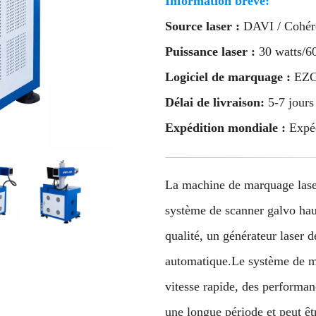
Information brève:
Source laser :
DAVI / Cohére
Puissance laser :
30 watts/60
Logiciel de marquage :
EZCA
Délai de livraison:
5-7 jours
Expédition mondiale :
Expéd
La machine de marquage lase
système de scanner galvo haut
qualité, un générateur laser d
automatique.Le système de ma
vitesse rapide, des performan
une longue période et peut êt