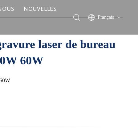
 NOUS
NOUVELLES
Français
English
简体中文
ravure laser de bureau
العربية
Pусский
30W 60W
Español
Deutsch
Italiano
/60W
ไทย