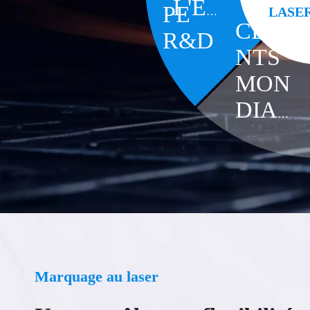
L'EN
PE
LASER
CLIE
TREP
R&D
NTS
RISE
MON
DIA
UX
Marquage au laser