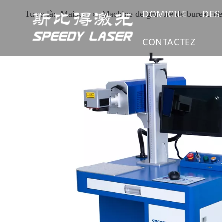
DOMICILE
DES
Tu es là:
Maison
»
Machine de gravure de bureau de
CONTACTEZ