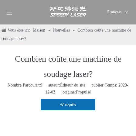
Français
English
Vous êtes ici:
Maison
»
Nouvelles
»
Combien coûte une machine de
简体中文
soudage laser?
العربية
Pусский
Combien coûte une machine de
Español
Deutsch
soudage laser?
Italiano
ไทย
Nombre Parcourir:
9
auteur:Éditeur du site publier Temps: 2020-
12-03 origine:
Propulsé
enquête