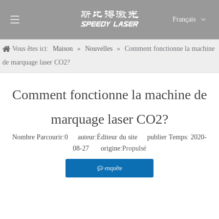
Français
English
Vous êtes ici:
Maison
»
Nouvelles
»
Comment fonctionne la machine
简体中文
de marquage laser CO2?
العربية
Pусский
Comment fonctionne la machine de
Español
Deutsch
marquage laser CO2?
Italiano
ไทย
Nombre Parcourir:
0
auteur:Éditeur du site publier Temps: 2020-
08-27 origine:
Propulsé
enquête