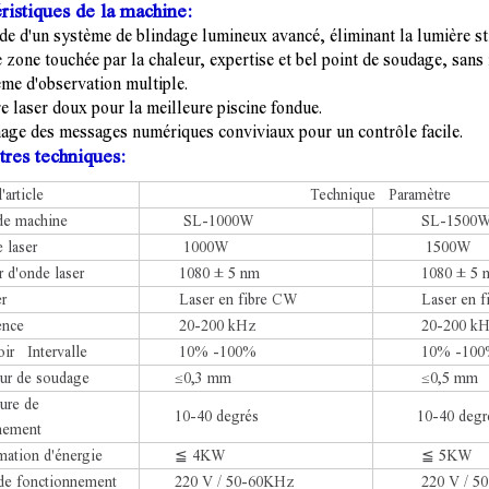
ristiques de la machine:
aide d'un système de blindage lumineux avancé, éliminant la lumière s
te zone touchée par la chaleur, expertise et bel point de soudage, san
ème d'observation multiple.
re laser doux pour la meilleure piscine fondue.
hage des messages numériques conviviaux pour un contrôle facile.
res techniques:
article
Technique Paramètre
de machine
SL-1000W
SL-1500
 laser
1000W
1500W
 d'onde laser
1080 ± 5 nm
1080 ± 5 
r
Laser en fibre CW
Laser en fi
ence
20-200 kHz
20-200 kH
ir Intervalle
10% -100%
10% -100
ur de soudage
≤0,3 mm
≤0,5 mm
ure de
10-40 degrés
10-40 degr
nement
tion d'énergie
≦ 4KW
≦ 5KW
de fonctionnement
220 V / 50-60KHz
220 V / 50-