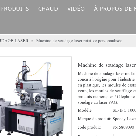
 PRODUITS
CHAUD
VIDÉO
À PROPOS DE
MACHINE DE MARQUAGE LASER FIBRE
Machine de marquage laser
MACHINE DE MARQUAGE LASER UV
Machine de découpe laser à fibre
UDAGE LASER
»
Machine de soudage laser rotative personnalisée
MACHINE DE MARQUAGE LASER CO2
Machine de soudage laser
MACHINE À SOUDER AU LASER
Machine de soudage laser multifo
conçu à l'origine pour l'industri
MACHINE DE NETTOYAGE AU LASER
en plastique, les moules de cast
verre, les moules de soufflage e
produits numériques / téléphone 
MACHINE DE COUPE AU LASER FIBRE
soudage au laser YAG.
Modèle:
SL-IPG 100
PIÈCES DE RECHANGE LASER
Marque de produit:
Speedy Lase
code produit:
8515809090