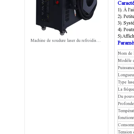
Caracté
1). À l'
2). Peti
3). Syst
4). Pout
5).
Affic
Machine de soudure laser du refroidissement à l'air 1500W
Paramèt
Nom de l'
Modèle 
Puissance
Longueur
Type lase
La fréqu
Du pouvo
Profonde
Températ
fonction
Consomma
Tension 