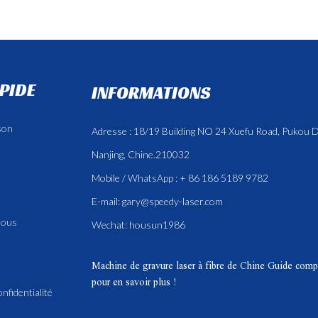
APIDE
INFORMATIONS
son
Adresse : 18/19 Building NO 24 Xuefu Road, Pukou Di
Nanjing, Chine.210032
Mobile / WhatsApp : + 86 186 5189 9782
E-mail:
gary@speedy-laser.com
nous
Wechat: housun1986
Machine de gravure laser à fibre de Chine
Guide compl
pour en savoir plus !
onfidentialité