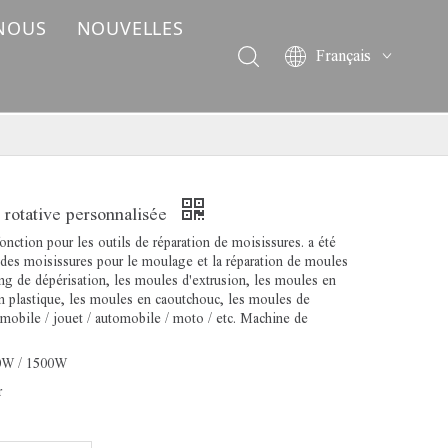
 NOUS
NOUVELLES
Français
English
简体中文
العربية
Pусский
Español
 rotative personnalisée
Deutsch
nction pour les outils de réparation de moisissures. a été
Italiano
e des moisissures pour le moulage et la réparation de moules
ing de dépérisation, les moules d'extrusion, les moules en
ไทย
n plastique, les moules en caoutchouc, les moules de
mobile / jouet / automobile / moto / etc. Machine de
0W / 1500W
r