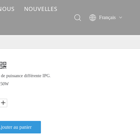
 NOUS
NOUVELLES
Français
English
简体中文
العربية
Pусский
Español
Deutsch
 de puissance différente IPG.
Italiano
 50W
ไทย
jouter au panier