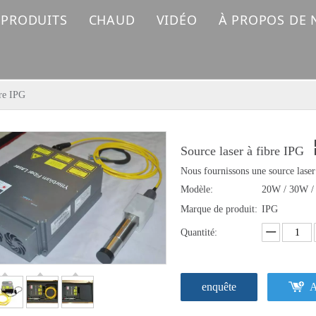
 PRODUITS
CHAUD
VIDÉO
À PROPOS DE
MACHINE DE MARQUAGE LASER FIBRE
Machine de marquage laser
MACHINE DE MARQUAGE LASER UV
Machine de découpe laser à fibre
bre IPG
MACHINE DE MARQUAGE LASER CO2
Source laser à fibre IPG
MACHINE À SOUDER AU LASER
Nous fournissons une source laser
Modèle:
20W / 30W /
MACHINE DE NETTOYAGE AU LASER
Marque de produit:
IPG
MACHINE DE COUPE AU LASER FIBRE
Quantité:
PIÈCES DE RECHANGE LASER
enquête
A