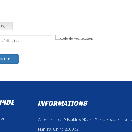
arger
mettre
APIDE
INFORMATIONS
son
Adresse : 18/19 Building NO 24 Xuefu Road, Pukou Di
Nanjing, Chine.210032