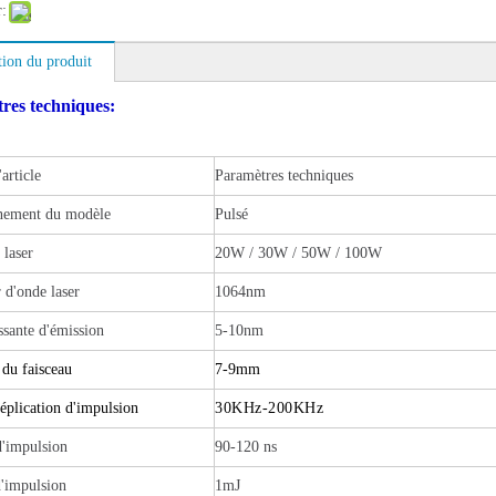
r:
tion du produit
res techniques:
article
Paramètres techniques
nement du modèle
Pulsé
 laser
20W / 30W / 50W / 100W
d'onde laser
1064nm
sante d'émission
5-10nm
du faisceau
7-9mm
éplication d'impulsion
30KHz-200KHz
d'impulsion
90-120 ns
'impulsion
1mJ