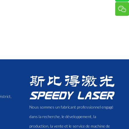
strict,
Nous sommes un fabricant professionnel engagé
dans la recherche, le développement, la
production, la vente et le service de machine de