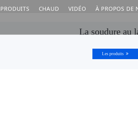
 PRODUITS
CHAUD
VIDÉO
À PROPOS DE
MACHINE DE MARQUAGE LASER FIBRE
Machine de marquage laser
La soudure au l
MACHINE DE MARQUAGE LASER UV
Machine de découpe laser à fibre
Les produits
MACHINE DE MARQUAGE LASER CO2
MACHINE À SOUDER AU LASER
MACHINE DE NETTOYAGE AU LASER
MACHINE DE COUPE AU LASER FIBRE
PIÈCES DE RECHANGE LASER