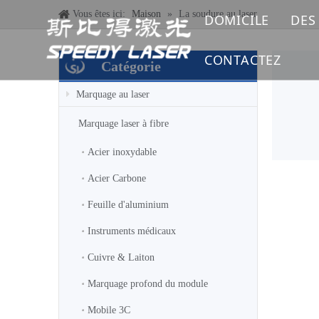
Vous êtes ici:
Maison
»
La soudure au laser
DOMICILE
DES
CONTACTEZ
Catégorie
Marquage au laser
Marquage laser à fibre
Acier inoxydable
Acier Carbone
Feuille d'aluminium
Instruments médicaux
Cuivre & Laiton
Marquage profond du module
Mobile 3C