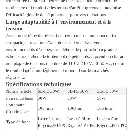
d'une durée de 80 000 heures ne nécessite aucun entretien de
routine, ce qui minimise les temps d'arrêt imprévus et maximise
l'efficacité globale de l'équipement pour vos opérations.
Large adaptabilité à l"environnement et à la
tension
Avec un système de refroidissement par air et une conception
compacte, la machine s"adapte parfaitement à divers
environnements d"atelier, des ateliers de production à grande
échelle aux ateliers de traitement de petits lots. Il prend en charge
une plage de tensions d"entrée de 110 V-240 V/50-60 Hz, ce qui
le rend adapté à un déploiement mondial sur les marchés
régionaux.
Spécifications techniques
Nom d"article
SL-FE 30W
SL-FE 50W
SL-FE 60W
Puissance laser
30W
50W
60W
Longueur
1064nm
1064nm
1064nm
d"onde laser
Laser à fibre
Laser à fibre
Laser à fibre
Type de laser
Raycus/JPT/IPG
Raycus/JPT/IPG
Raycus/JPT/IPG