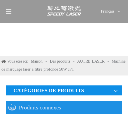
Français
English
简体中文
العربية
Pусский
Español
Vous êtes ici:
Maison
»
Des produits
»
AUTRE LASER
»
Machine
Deutsch
de marquage laser à fibre profonde 50W JPT
Italiano
ไทย
CATÉGORIES DE PRODUITS
Produits connexes