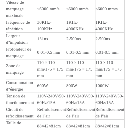
Vitesse de
marquage
≤6000 mm/s
≤6000 mm/s
≤6000 mm/s
maximale
Fréquence de
30KHz-
1KHz-
1KHz-
répétition
100KHz
4000KHz
4000KHz
Largeur
131ns
2-500ns
2-500ns
d"impulsion
Profondeur de
0,01-0,5 mm
0,01-0,5 mm
0,01-0,5 mm
marquage
110 × 110
110 × 110
110 × 110
Zone de
mm/175 × 175
mm/175 × 175
mm/175 × 175
marquage
mm
mm
mm
Consommation
600W
800W
1000W
d"énergie
Tension de
110V-240V/50-
110V-240V/50-
110V-240V/50-
fonctionnement
60Hz/15A
60Hz/15A
60Hz/15A
Circuit de
Refroidissement
Refroidissement
Refroidissement
refroidissement
de l"air
de l"air
de l"air
Taille de
88×42×81cm
88×42×81cm
88×42×81cm