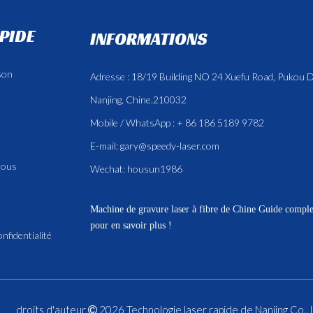
APIDE
INFORMATIONS
son
Adresse : 18/19 Building NO 24 Xuefu Road, Pukou Di
Nanjing, Chine.210032
Mobile / WhatsApp : + 86 186 5189 9782
E-mail:
gary@speedy-laser.com
nous
Wechat: housun1986
Machine de gravure laser à fibre de Chine
Guide complet
pour en savoir plus !
onfidentialité
droits d'auteur
2026
Technologie laser rapide de Nanjing Co., 
