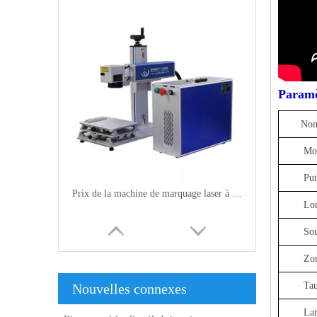
Paramè
Nom d
Mo
Pui
Prix ​​de la machine de marquage laser à fibre IPG YLP-V2 20W / 30W 50W
Lon
Sou
Zo
Tau
Nouvelles connexes
Lar