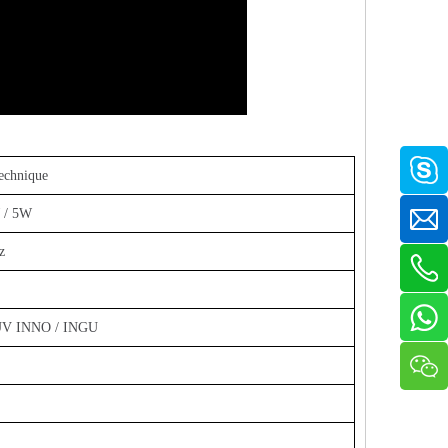
chnique
 / 5W
z
 UV INNO / INGU