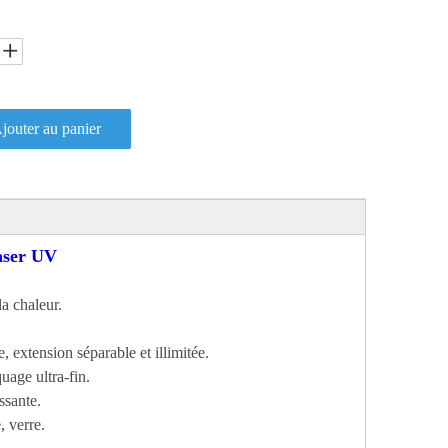
jouter au panier
ser UV
la chaleur.
 extension séparable et illimitée.
uage ultra-fin.
ssante.
 verre.