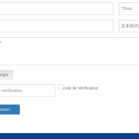
arger
mettre