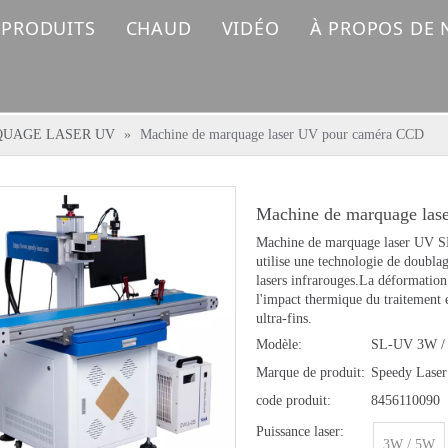
 PRODUITS
CHAUD
VIDÉO
À PROPOS DE
MACHINE DE MARQUAGE LASER FIBRE
Machine de marquage laser
MACHINE DE MARQUAGE LASER UV
Machine de découpe laser à fibre
QUAGE LASER UV
»
Machine de marquage laser UV pour caméra CCD
MACHINE DE MARQUAGE LASER CO2
Machine de marquage la
MACHINE À SOUDER AU LASER
Machine de marquage laser UV SL
utilise une technologie de doublag
MACHINE DE NETTOYAGE AU LASER
lasers infrarouges.La déformation
l'impact thermique du traitement e
ultra-fins.
MACHINE DE COUPE AU LASER FIBRE
Modèle:
SL-UV 3W /
Marque de produit:
Speedy Laser
PIÈCES DE RECHANGE LASER
code produit:
8456110090
Puissance laser:
3W / 5W