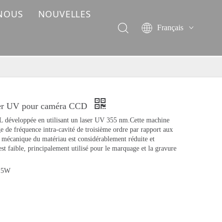
 NOUS
NOUVELLES
Français
English
简体中文
العربية
Pусский
Español
ser UV pour caméra CCD
Deutsch
 développée en utilisant un laser UV 355 nm.Cette machine
Italiano
e de fréquence intra-cavité de troisième ordre par rapport aux
 mécanique du matériau est considérablement réduite et
ไทย
st faible, principalement utilisé pour le marquage et la gravure
 5W