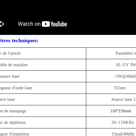
tres techniques:
e l'article
Paramètre te
dèle de machine
SL-UV 3W
ssance laser
>3W@40kH
gueur d'onde laser
355nm
rce laser
Source laser
ne de marquage
110*110mm
x de répétition
30-150KHz
geur d'impulsion
15ns@40kHz