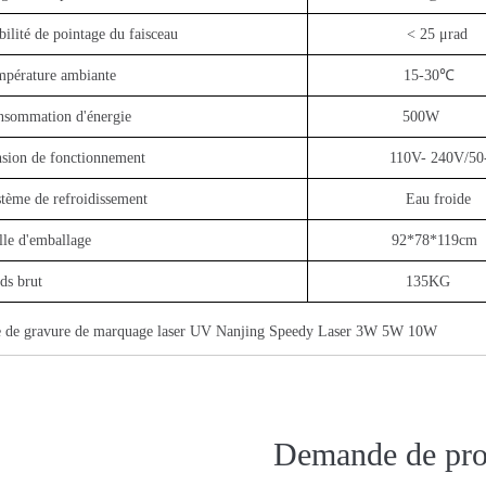
bilité de pointage du faisceau
< 25 μrad
pérature ambiante
15-30℃
nsommation d'énergie
500W
sion de fonctionnement
110V- 240V/50
tème de refroidissement
Eau froide
lle d'emballage
92*78*119cm
ds brut
135KG
de gravure de marquage laser UV Nanjing Speedy Laser 3W 5W 10W
Demande de pro