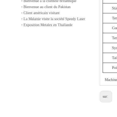
Bienvenue à la clientèle britannique
Bienvenue au client du Pakistan
Sta
Client américain visitant
Tem
La Malaisie visite la société Speedy Laser
Exposition Metalex en Thaïlande
Co
Machine de gravure laser à fibre chinoise 30W pour le métal
Ten
Sys
Tai
Poi
Machine 
sur:
Machine de gravure de marquage laser à fibre à protection complète