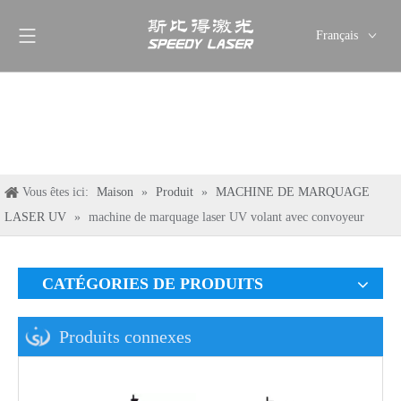
Français
English
简体中文
العربية
Pусский
Español
Vous êtes ici:
Maison
»
Produit
»
MACHINE DE MARQUAGE
Deutsch
LASER UV
»
machine de marquage laser UV volant avec convoyeur
Italiano
ไทย
CATÉGORIES DE PRODUITS
Produits connexes