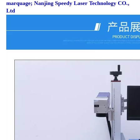
marquage; Nanjing Speedy Laser Technology CO.,
Ltd