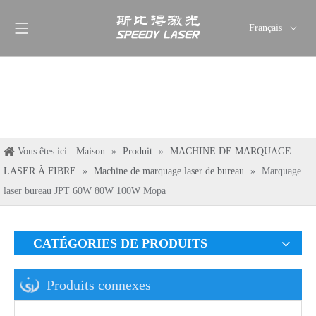
Français
English
简体中文
العربية
Pусский
Español
Vous êtes ici:
Maison
»
Produit
»
MACHINE DE MARQUAGE
Deutsch
LASER À FIBRE
»
Machine de marquage laser de bureau
»
Marquage
Italiano
laser bureau JPT 60W 80W 100W Mopa
ไทย
CATÉGORIES DE PRODUITS
Produits connexes