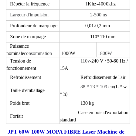
Répéter la fréquence
1
Khz-4000khz
Largeur d'impulsion
2-500 ns
Profondeur de marquage
0,01-0,2 mm
Zone de marquage
110
*
110 mm
Puissance
nominale
consommation
10
00W
1800W
Tension de
110v-
240 V / 50-60 Hz /
fonctionnement
15A
Refroidissement
Refroidissement de l'air
88 * 73 * 109 cm
(L * w
Taille d'emballage
* h)
Poids brut
130 kg
Case en bois d'exportation
Forfait
standard
JPT 60W 100W MOPA FIBRE Laser Machine de