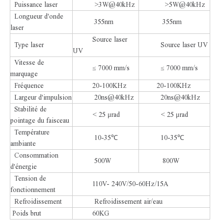
Puissance laser
>3W@40kHz
>5W@40kHz
Longueur d'onde
355nm
355nm
laser
Source laser
Type laser
Source laser UV
UV
Vitesse de
≤ 7000 mm/s
≤ 7000 mm/s
marquage
Fréquence
20-100KHz
20-100KHz
Largeur d'impulsion
20ns@40kHz
20ns@40kHz
Stabilité de
< 25 μrad
< 25 μrad
pointage du faisceau
Température
10-35℃
10-35℃
ambiante
Consommation
500W
800W
d'énergie
Tension de
110V- 240V/50-60Hz/15A
fonctionnement
Refroidissement
Refroidissement air/eau
Poids brut
60KG