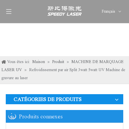
Français
English
简体中文
العربية
Pусский
Español
Vous êtes ici:
Maison
»
Produit
»
MACHINE DE MARQUAGE
Deutsch
LASER UV
»
Refroidissement par air Split 3watt 5watt UV Machine de
Italiano
gravure au laser
ไทย
CATÉGORIES DE PRODUITS
Produits connexes